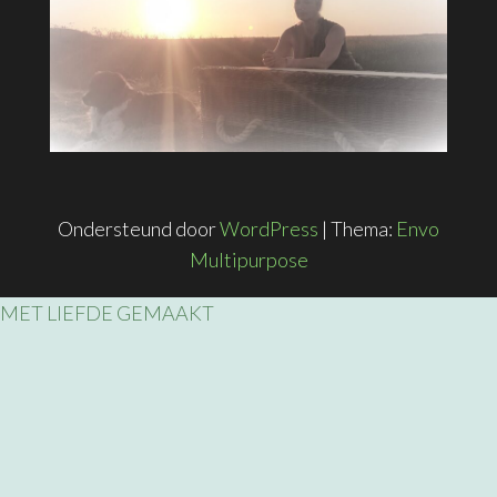
Ondersteund door
WordPress
|
Thema:
Envo
Multipurpose
MET LIEFDE GEMAAKT