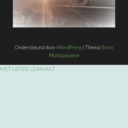
Ondersteund door
WordPress
|
Thema:
Envo
Multipurpose
MET LIEFDE GEMAAKT