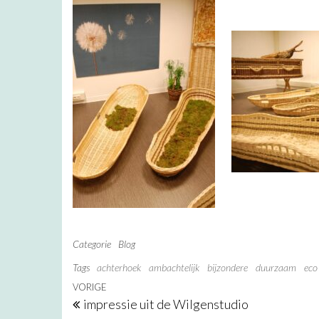
Categorie
Blog
Tags
achterhoek
ambachtelijk
bijzondere
duurzaam
eco
Bericht navigatie
Vorig bericht
VORIGE
impressie uit de Wilgenstudio