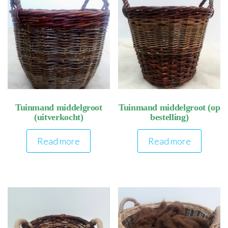
Tuinmand middelgroot
Tuinmand middelgroot (op
(uitverkocht)
bestelling)
Read more
Read more