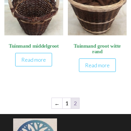
Tuinmand middelgroot
Tuinmand groot witte
rand
Read more
Read more
←
1
2