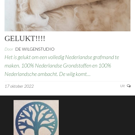
GELUKT!!!!
Door
DE WILGENSTUDIO
Het is gelukt om een volledig Nederlandse grafmand te
maken. 100% Nederlandse Grondstoffen en 100%
Nederlandsche ambacht. De wilg komt…
17 oktober 2022
Uit