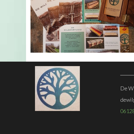
De Wi
dewil
0612