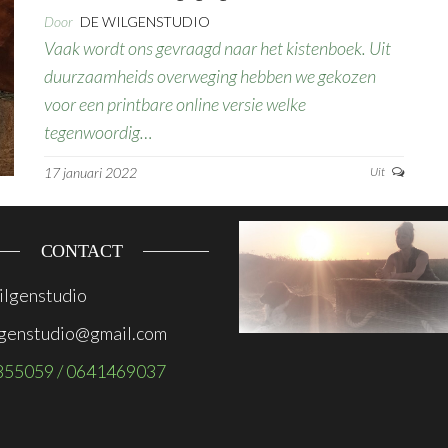
Door
DE WILGENSTUDIO
Vaak wordt ons gevraagd naar het kistenboek. Uit
duurzaamheids overweging hebben we gekozen
voor een printbare online versie welke
tegenwoordig…
17 januari 2022
Uit
CONTACT
lgenstudio
genstudio@gmail.com
855059 / 0641469037