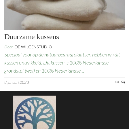
Duurzame kussens
Door
DE WILGENSTUDIO
Speciaal voor op de natuurbegraafplaatsen hebben wij dit
kussen ontwikkeld. Dit kussen is 100% Nederlandse
grondstof (wol) en 100% Nederlandse…
8 januari 2023
Uit