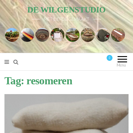
DE WILGENSTUDIO
MET LIEFDE GEMAAKT
0
Mijn account
Menu
Tag:
resomeren