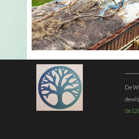
De Wi
dewil
0612