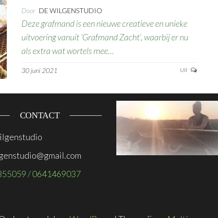
Door
DE WILGENSTUDIO
Deze grafmand is een nieuwe creatieve en unieke
uitvoering vanuit ‘Grafmand Zacht’, waarbij er nu
als extra wat wortels mee…
30 juni 2021
Uit
CONTACT
lgenstudio
genstudio@gmail.com
855059 / 0641469037