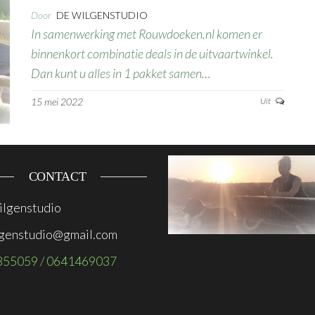
Door
DE WILGENSTUDIO
In samenwerking met Rouwdoeken.nl komen er
binnenkort combinatie deals in de uitvaartwinkel.
Dan kunt u alles in 1 pakket samen…
15 mei 2022
Uit
CONTACT
lgenstudio
genstudio@gmail.com
855059 / 0641469037