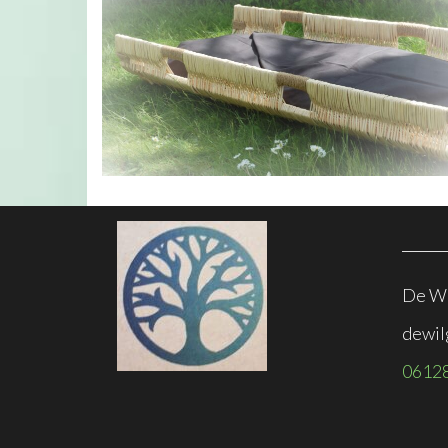
De Wi
dewil
0612