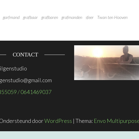
garfmand
grafbaar
grafbaren
grafmanden
sfeer
Twan ten Hooven
CONTACT
lgenstudio
genstudio@gmail.com
855059 / 0641469037
Ondersteund door
WordPress
|
Thema:
Envo Multipurpos