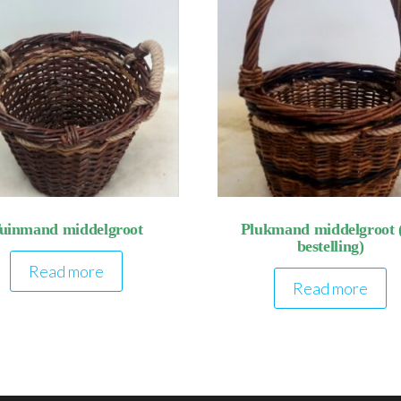
uinmand middelgroot
Plukmand middelgroot 
bestelling)
Read more
Read more