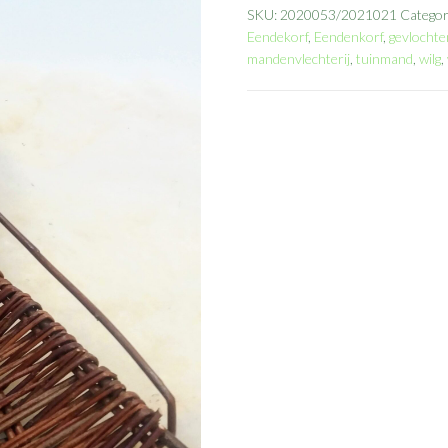
SKU:
2020053/2021021
Catego
Eendekorf
,
Eendenkorf
,
gevlochte
mandenvlechterij
,
tuinmand
,
wilg
,