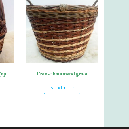
(op
Franse houtmand groot
Read more