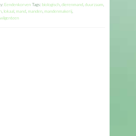
ry:
Eendenkorven
Tags:
biologisch
,
dierenmand
,
duurzaam
,
n
,
lokaal
,
mand
,
manden
,
mandenmakerij
,
wilgenteen