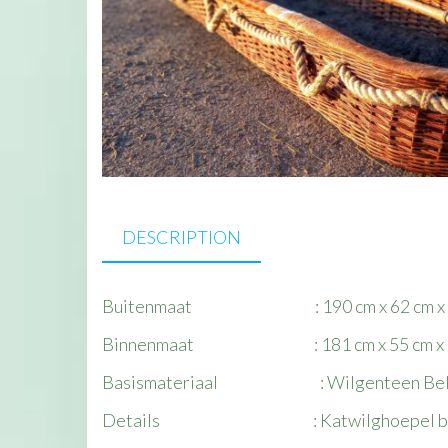
DESCRIPTION
Buitenmaat : 190 cm x 62 cm x 2
Binnenmaat : 181 cm x 55 cm x 2
Basismateriaal : Wilgenteen Belgisc
Details : Katwilghoepel binnenzijde