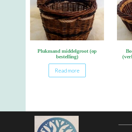
Plukmand middelgroot (op
Bo
bestelling)
(ver
Read more