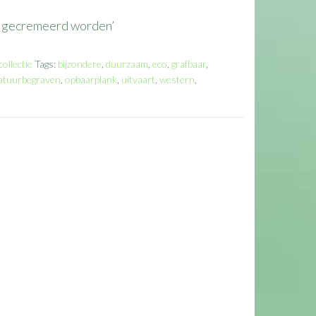
of gecremeerd worden’
ollectie
Tags:
bijzondere
,
duurzaam
,
eco
,
grafbaar
,
atuurbegraven
,
opbaarplank
,
uitvaart
,
western
,