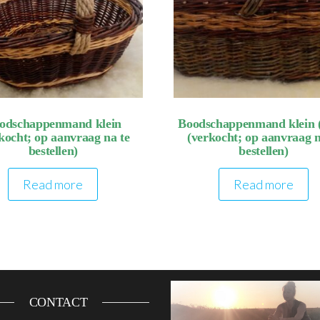
odschappenmand klein
Boodschappenmand klein (
kocht; op aanvraag na te
(verkocht; op aanvraag n
bestellen)
bestellen)
Read more
Read more
CONTACT