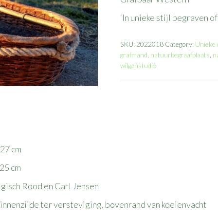
‘In unieke stijl begraven 
SKU:
2022018
Category:
Unieke c
grafmand
,
natuurbegraafplaats
,
n
wilgenstudio
7 cm
5 cm
h Rood en Carl Jensen
 ter versteviging, bovenrand van koeienvacht