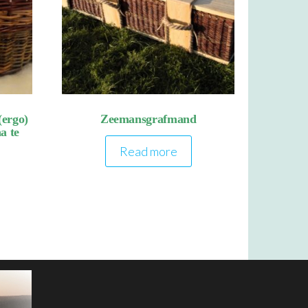
ergo)
Zeemansgrafmand
a te
Read more