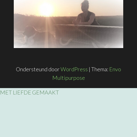
Ondersteund door
WordPress
|
Thema:
Envo
Multipurpose
MET LIEFDE GEMAAKT