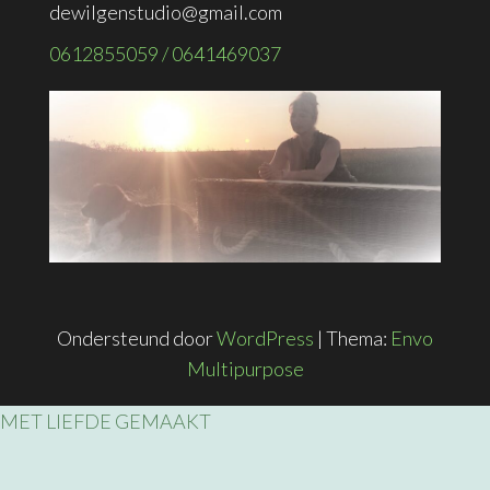
dewilgenstudio@gmail.com
0612855059 / 0641469037
Ondersteund door
WordPress
|
Thema:
Envo
Multipurpose
MET LIEFDE GEMAAKT