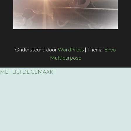
Ondersteund door
WordPress
|
Thema:
Envo
Multipurpose
MET LIEFDE GEMAAKT