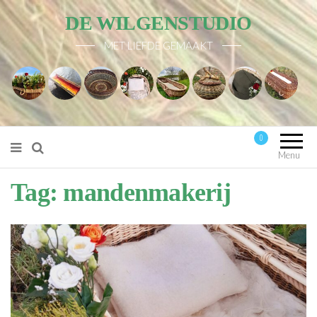
DE WILGENSTUDIO
MET LIEFDE GEMAAKT
0
Mijn account
Menu
Tag:
mandenmakerij