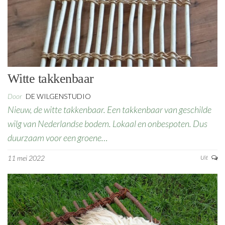
Witte takkenbaar
Door
DE WILGENSTUDIO
Nieuw, de witte takkenbaar. Een takkenbaar van geschilde
wilg van Nederlandse bodem. Lokaal en onbespoten. Dus
duurzaam voor een groene…
11 mei 2022
Uit