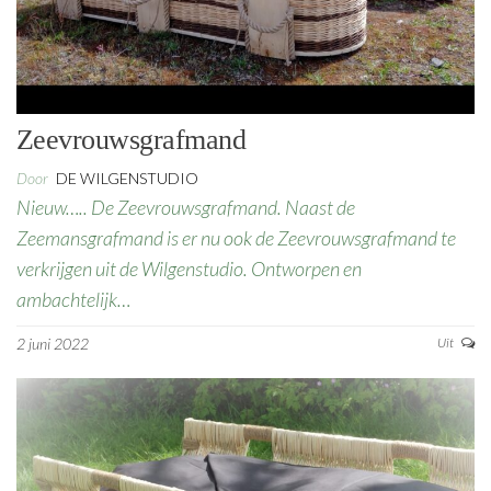
Zeevrouwsgrafmand
Door
DE WILGENSTUDIO
Nieuw….. De Zeevrouwsgrafmand. Naast de
Zeemansgrafmand is er nu ook de Zeevrouwsgrafmand te
verkrijgen uit de Wilgenstudio. Ontworpen en
ambachtelijk…
2 juni 2022
Uit