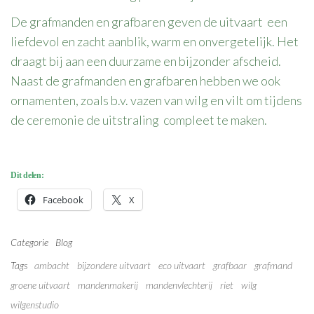
De grafmanden en grafbaren geven de uitvaart een
liefdevol en zacht aanblik, warm en onvergetelijk. Het
draagt bij aan een duurzame en bijzonder afscheid.
Naast de grafmanden en grafbaren hebben we ook
ornamenten, zoals b.v. vazen van wilg en vilt om tijdens
de ceremonie de uitstraling compleet te maken.
Dit delen:
Facebook
X
Categorie
Blog
Tags
ambacht
bijzondere uitvaart
eco uitvaart
grafbaar
grafmand
groene uitvaart
mandenmakerij
mandenvlechterij
riet
wilg
wilgenstudio