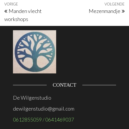
Bericht navigatie
Vorig bericht
VORIGE
VOLGENDE
V
Manden vlecht
Mezenmandje
workshops
CONTACT
De Wilgenstudio
dewilgenstudio@gmail.com
0612855059 / 0641469037