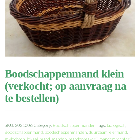
Boodschappenmand klein
(verkocht; op aanvraag na
te bestellen)
SKU:
2021006
Category:
Boodschappenmanden
Tags:
biologisch
,
Boodschappenmand
,
boodschappenmanden
,
duurzaam
,
eiermand
,
gevlochten
,
lokaal
,
mand
,
manden
,
mandenmakerij
,
mandenvlechterij
,