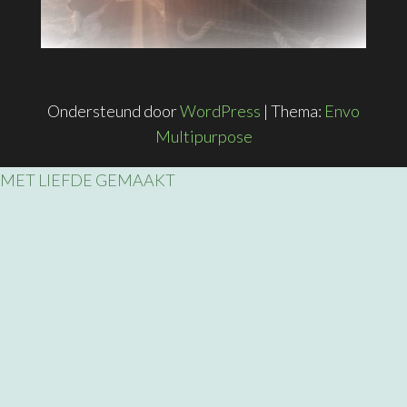
Ondersteund door
WordPress
|
Thema:
Envo
Multipurpose
MET LIEFDE GEMAAKT