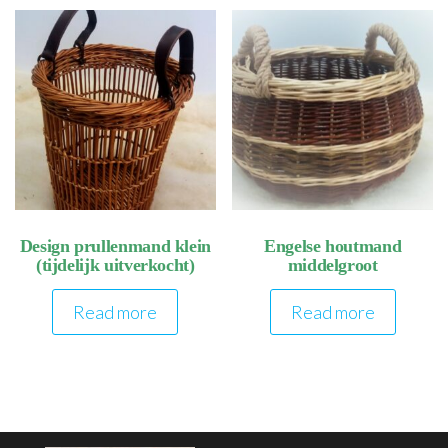
Design prullenmand klein
Engelse houtmand
(tijdelijk uitverkocht)
middelgroot
Read more
Read more